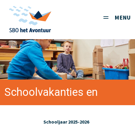
MENU
Toggle
navigati
Schoolvakanties en
lesvrije dagen
Schooljaar 2025-2026