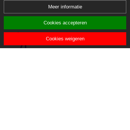
Meer informatie
Cookies accepteren
Cookies weigeren
SBO het Avontuur
Mercatorsingel 90
2803 ER Gouda
info.hetavontuur@stichtingklasse.nl
0182-571746