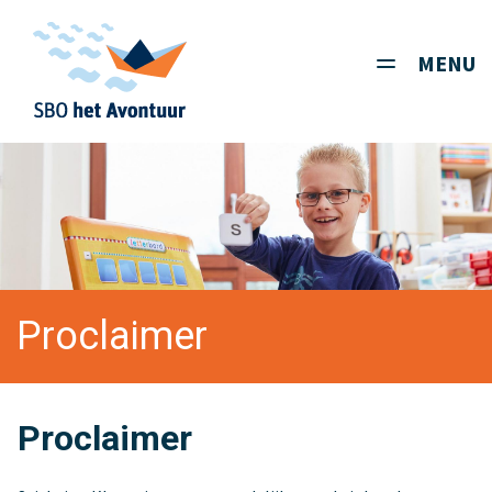
MENU
Toggle
navigati
Proclaimer
Proclaimer